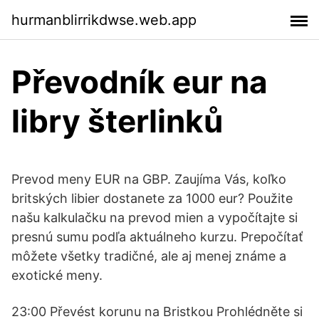
hurmanblirrikdwse.web.app
Převodník eur na
libry šterlinků
Prevod meny EUR na GBP. Zaujíma Vás, koľko
britských libier dostanete za 1000 eur? Použite
našu kalkulačku na prevod mien a vypočítajte si
presnú sumu podľa aktuálneho kurzu. Prepočítať
môžete všetky tradičné, ale aj menej známe a
exotické meny.
23:00 Převést korunu na Bristkou Prohlédněte si