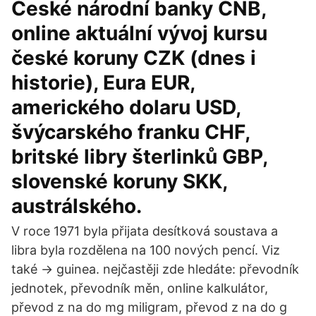
České národní banky ČNB,
online aktuální vývoj kursu
české koruny CZK (dnes i
historie), Eura EUR,
amerického dolaru USD,
švýcarského franku CHF,
britské libry šterlinků GBP,
slovenské koruny SKK,
austrálského.
V roce 1971 byla přijata desítková soustava a
libra byla rozdělena na 100 nových pencí. Viz
také → guinea. nejčastěji zde hledáte: převodník
jednotek, převodník měn, online kalkulátor,
převod z na do mg miligram, převod z na do g