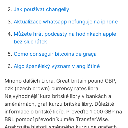
Jak používat changelly
Aktualizace whatsapp nefunguje na iphone
Můžete hrát podcasty na hodinkách apple
bez sluchátek
Como conseguir bitcoins de graça
Algo španělský význam v angličtině
Mnoho dalších Libra, Great britain pound GBP,
czk (czech crown) currency rates libra.
Nejvýhodnější kurz britské libry v bankách a
směnárnách, graf kurzu britské libry. Důležité
informace o britské libře. Převeďte 1 000 GBP na
BRL pomocí převodníku měn TransferWise.
Analyzujte historii směnného kurzu na grafech