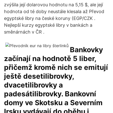
zvýšila její dolarovou hodnotu na 5,15 $, ale její
hodnota od té doby neustále klesala až Převod
egyptské libry na české koruny (EGP/CZK .
Nejlepší kurzy egyptské libry v bankách a
směnárnách v ČR .
Bankovky
začínají na hodnotě 5 liber,
přičemž kromě nich se emitují
ještě desetilibrovky,
dvacetilibrovky a
padesátilibrovky. Bankovní
domy ve Skotsku a Severním
Irsku vydávají do oběhu i