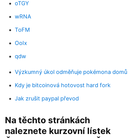
oTGY
wRNA
ToFM
OoIx
qdw
Výzkumný úkol odměňuje pokémona domů
Kdy je bitcoinová hotovost hard fork
Jak zrušit paypal převod
Na těchto stránkách
naleznete kurzovní lístek