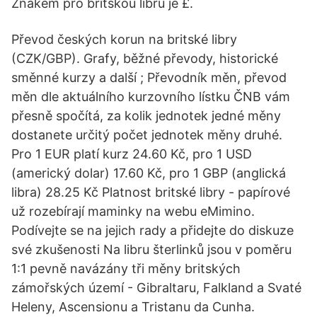
Znakem pro britskou libru je £.
Převod českých korun na britské libry
(CZK/GBP). Grafy, běžné převody, historické
směnné kurzy a další ; Převodník měn, převod
měn dle aktuálního kurzovního lístku ČNB vám
přesně spočítá, za kolik jednotek jedné měny
dostanete určitý počet jednotek měny druhé.
Pro 1 EUR platí kurz 24.60 Kč, pro 1 USD
(americký dolar) 17.60 Kč, pro 1 GBP (anglická
libra) 28.25 Kč Platnost britské libry - papírové
už rozebírají maminky na webu eMimino.
Podívejte se na jejich rady a přidejte do diskuze
své zkušenosti Na libru šterlinků jsou v poměru
1:1 pevně navázány tři měny britských
zámořských území - Gibraltaru, Falkland a Svaté
Heleny, Ascensionu a Tristanu da Cunha.