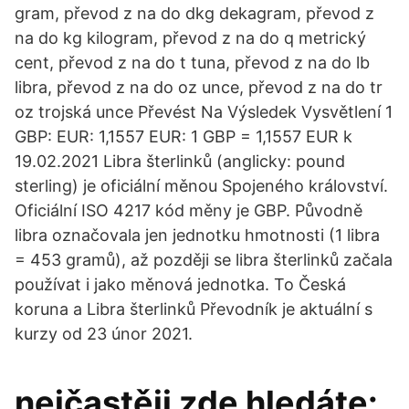
gram, převod z na do dkg dekagram, převod z
na do kg kilogram, převod z na do q metrický
cent, převod z na do t tuna, převod z na do lb
libra, převod z na do oz unce, převod z na do tr
oz trojská unce Převést Na Výsledek Vysvětlení 1
GBP: EUR: 1,1557 EUR: 1 GBP = 1,1557 EUR k
19.02.2021 Libra šterlinků (anglicky: pound
sterling) je oficiální měnou Spojeného království.
Oficiální ISO 4217 kód měny je GBP. Původně
libra označovala jen jednotku hmotnosti (1 libra
= 453 gramů), až později se libra šterlinků začala
používat i jako měnová jednotka. To Česká
koruna a Libra šterlinků Převodník je aktuální s
kurzy od 23 únor 2021.
nejčastěji zde hledáte: