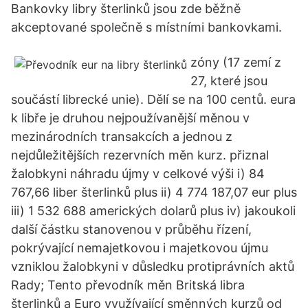
Bankovky libry šterlinků jsou zde běžně
akceptované společně s místními bankovkami.
zóny (17 zemí z
27, které jsou
součástí librecké unie). Dělí se na 100 centů. eura
k libře je druhou nejpoužívanější měnou v
mezinárodních transakcích a jednou z
nejdůležitějších rezervních měn kurz. přiznal
žalobkyni náhradu újmy v celkové výši i) 84
767,66 liber šterlinků plus ii) 4 774 187,07 eur plus
iii) 1 532 688 amerických dolarů plus iv) jakoukoli
další částku stanovenou v průběhu řízení,
pokrývající nemajetkovou i majetkovou újmu
vzniklou žalobkyni v důsledku protiprávních aktů
Rady; Tento převodník měn Britská libra
šterlinků a Euro využívající směnných kurzů od