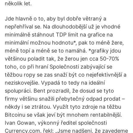
několik let.
Jde hlavně o to, aby byl dobře větraný a
nepřehříval se. Na dlouhodobější už je vhodné
minimálně stáhnout TDP limit na grafice na
minimální možnou hodnotu*, pak to méně žere,
méně topí a méně se to namáhá. *grafiky jdou
většinou poladit tak, že žerou jen cca 50-70%
toho, co při hraní Společnosti zabývající se
těžbou ropy se zas snaží být co nejefektivnější a
neziskovejšie. Vypadá to tedy na ideální
spolupráci. Bent prozradil, že dosud se tyto
firmy většinu snažili přebytečný odpad prodat –
někdy i se ztrátou. Využít tyto zdroje na těžbu
Bitcoinu se však jeví být mnohem rentabilnější.
Ivan Gowan, výkonný ředitel společnosti
Currency.com, řekl: „Jsme nadšeni, že zavedeme