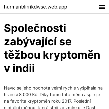
hurmanblirrikdwse.web.app
Společnosti
zabývající se
těžbou kryptoměn
v indii
Navíc se jeho hodnota velmi rychle vyšplhala na
hranici 8 000 Kč. Díky tomu tato měna aspiruje
na favorita kryptoměn roku 2017. Poslední
digitální měnou, která stojí za zmínku je Dash.