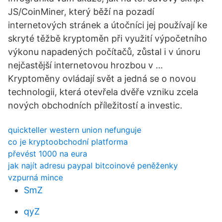
JS/CoinMiner, který běží na pozadí
internetových stránek a útočníci jej používají ke
skryté těžbě kryptoměn při využití výpočetního
výkonu napadených počítačů, zůstal i v únoru
nejčastější internetovou hrozbou v …
Kryptoměny ovládají svět a jedná se o novou
technologii, která otevřela dvěře vzniku zcela
nových obchodních příležitostí a investic.
quickteller western union nefunguje
co je kryptoobchodní platforma
převést 1000 na eura
jak najít adresu paypal bitcoinové peněženky
vzpurná mince
SmZ
qyZ