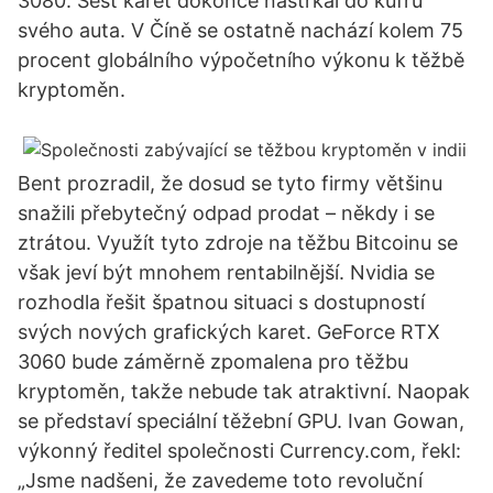
3080. Šest karet dokonce nastrkal do kufru
svého auta. V Číně se ostatně nachází kolem 75
procent globálního výpočetního výkonu k těžbě
kryptoměn.
Bent prozradil, že dosud se tyto firmy většinu
snažili přebytečný odpad prodat – někdy i se
ztrátou. Využít tyto zdroje na těžbu Bitcoinu se
však jeví být mnohem rentabilnější. Nvidia se
rozhodla řešit špatnou situaci s dostupností
svých nových grafických karet. GeForce RTX
3060 bude záměrně zpomalena pro těžbu
kryptoměn, takže nebude tak atraktivní. Naopak
se představí speciální těžební GPU. Ivan Gowan,
výkonný ředitel společnosti Currency.com, řekl:
„Jsme nadšeni, že zavedeme toto revoluční