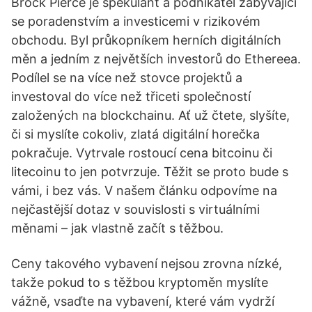
Brock Pierce je spekulant a podnikatel zabývající
se poradenstvím a investicemi v rizikovém
obchodu. Byl průkopníkem herních digitálních
měn a jedním z největších investorů do Ethereea.
Podílel se na více než stovce projektů a
investoval do více než třiceti společností
založených na blockchainu. Ať už čtete, slyšíte,
či si myslíte cokoliv, zlatá digitální horečka
pokračuje. Vytrvale rostoucí cena bitcoinu či
litecoinu to jen potvrzuje. Těžit se proto bude s
vámi, i bez vás. V našem článku odpovíme na
nejčastější dotaz v souvislosti s virtuálními
měnami – jak vlastně začít s těžbou.
Ceny takového vybavení nejsou zrovna nízké,
takže pokud to s těžbou kryptoměn myslíte
vážně, vsaďte na vybavení, které vám vydrží