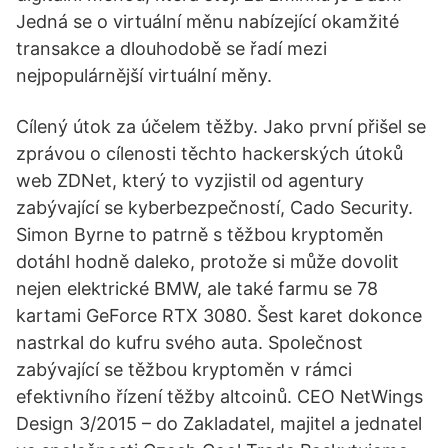
Jedná se o virtuální měnu nabízející okamžité
transakce a dlouhodobě se řadí mezi
nejpopulárnější virtuální měny.
Cílený útok za účelem těžby. Jako první přišel se
zprávou o cílenosti těchto hackerských útoků
web ZDNet, který to vyzjistil od agentury
zabývající se kyberbezpečností, Cado Security.
Simon Byrne to patrně s těžbou kryptoměn
dotáhl hodně daleko, protože si může dovolit
nejen elektrické BMW, ale také farmu se 78
kartami GeForce RTX 3080. Šest karet dokonce
nastrkal do kufru svého auta. Společnost
zabývající se těžbou kryptoměn v rámci
efektivního řízení těžby altcoinů. CEO NetWings
Design 3/2015 – do Zakladatel, majitel a jednatel