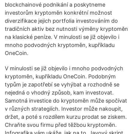
blockchainové podnikání a poskytneme
investorům kryptoměn konkrétní možnost
diverzifikace jejich portfolia investováním do
tradičních aktiv bez nutnosti výměny kryptoměn
na klasické peníze. V minulosti se již objevilo i
mnoho podvodných kryptoměn, kupříkladu
OneCoin.
V minulosti se již objevilo i mnoho podvodných
kryptoměn, kupříkladu OneCoin. Podobným
typům je zapotřebí se vyhýbat a rozhodně se
nejedná o vhodný způsob, kam investovat.
Samotná investice do kryptoměn může spočívat
v různých strategiích. Investor může nakoupit,
držet, a poté s rozdílem kurzu prodat se ziskem.
Chraňte svou firmu před těžbou kryptoměn.
Infografika vám ukáže, jak na to. Javový skript