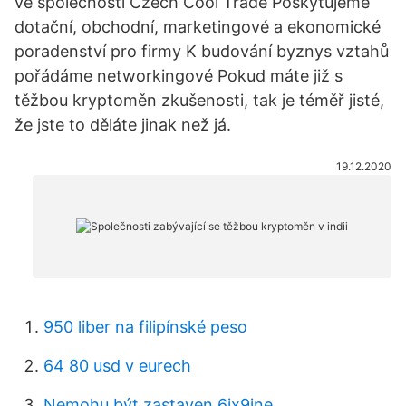
ve společnosti Czech Cool Trade Poskytujeme
dotační, obchodní, marketingové a ekonomické
poradenství pro firmy K budování byznys vztahů
pořádáme networkingové Pokud máte již s
těžbou kryptoměn zkušenosti, tak je téměř jisté,
že jste to děláte jinak než já.
19.12.2020
950 liber na filipínské peso
64 80 usd v eurech
Nemohu být zastaven 6ix9ine